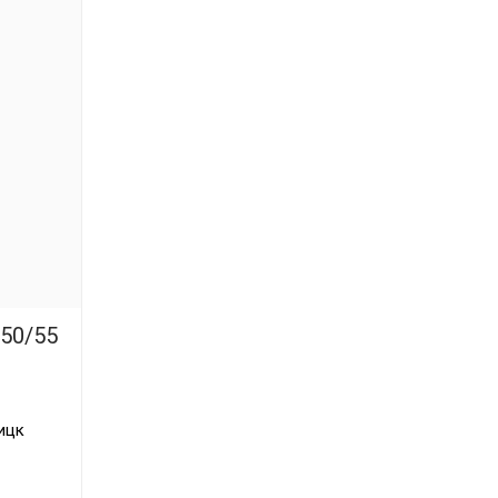
 50/55
ицк