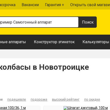
ассрочка
Вакансии
Гарантия +
Открыть свой магази
ные аппараты
Конструктор этикеток
Калькуляторы
колбасы в Новотроицке
ые
подешевле
подороже
высокий рейтинг
по скидке